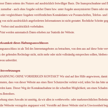
eser Daten seitens des Nutzers auf ausdrücklich freiwilliger Basis. Die Inanspruchnahme und B
 zumutbar - auch ohne Angabe solcher Daten bzw. unter Angabe anonymisierter Daten oder ei
oder vergleichbarer Angaben veröffentlichten Kontaktdaten wie Postanschriften, Telefon- un
von nicht ausdrücklich angeforderten Informationen ist nicht gestattet. Rechtliche Schritte 
 Verbot sind ausdrücklich vorbehalten.
rint werden automatisch Daten erhoben zur Statistik der Website.
irksamkeit dieses Haftungsausschlusses
ngsausschluss ist als Teil des Internetangebotes zu betrachten, von dem aus auf diese Seite v
s der geltenden Rechtslage nicht, nicht mehr oder nicht vollständig entsprechen sollten, bleiben
avon unberührt.
chtsverletzungen
HNUNG OHNE VORHERIGEN KONTAKT! Wir sind auf ihre Hilfe angewiesen, damit unser
rmuten, dass von dieser Website aus eines Ihrer Schutzrechte verletzt wird, teilen Sie das bitt
rden kann. Dieser Weg der Kontaktaufnahme ist die schnellste Möglichkeit, um einen Schaden 
n-Betreibers.
iehung eines Anwalts ist unnötig, da wir allen in wettbewerbs- oder markenrechtlichen Bede
ie Webseite verzugslos angepasst wird. Verstöße auf dieser Website sind in Unwissenheit begr