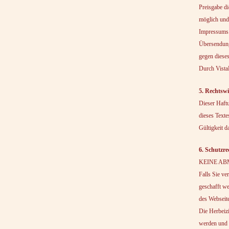
Preisgabe di
möglich und
Impressums 
Übersendung 
gegen dieses
Durch VistaP
5. Rechtsw
Dieser Haftu
dieses Texte
Gültigkeit d
6. Schutzre
KEINE ABMA
Falls Sie ve
geschafft we
des Webseite
Die Herbeiz
werden und d