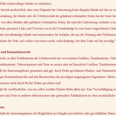
alle rechtswidriger Inhalte zu verhindern.
 hiermit ausdrücklich, dass zum Zeitpunkt der Linksetzung keine illegalen Inhalte auf den zu v
estaltung, die Inhalte oder die Urheberschaft der gelinkten/verknüpften Seiten hat der Autor kei
 von allen Inhalten aller gelinkten /verknüpften Seiten, die nach der Linksetzung verändert wurd
botes gesetzten Links und Verweise sowie für Fremdeinträge in vom Autor eingerichteten Gäste
oder unvollständige Inhalte und insbesondere für Schäden, die aus der Nutzung oder Nichtnutzu
nbieter der Seite, auf welche verwiesen wurde, nicht derjenige, der über Links auf die jeweilige 
- und Kennzeichenrecht
trebt, in allen Publikationen die Urheberrechte der verwendeten Grafiken, Tondokumente, Video
ondokumente, Videosequenzen und Texte zu nutzen oder auf lizenzfreie Grafiken, Tondokument
alb des Internetangebotes genannten und ggf. durch Dritte geschützten Marken- und Warenzeic
igen Kennzeichenrechts und den Besitzrechten der jeweiligen eingetragenen Eigentümer. Allein 
eichen nicht durch Rechte Dritter geschützt sind!
t für veröffentlichte, von uns selbst erstellte Objekte bleibt allein uns. Eine Vervielfältigu
en und Texte in anderen elektronischen oder gedruckten Publikationen ist ohne ausdrückliche 
hutz
halb des Internetangebotes die Möglichkeit zur Eingabe persönlicher oder geschäftlicher Daten 