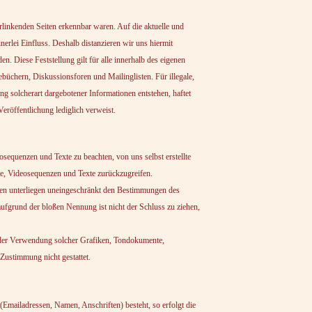
erlinkenden Seiten erkennbar waren. Auf die aktuelle und
nerlei Einfluss. Deshalb distanzieren wir uns hiermit
en. Diese Feststellung gilt für alle innerhalb des eigenen
büchern, Diskussionsforen und Mailinglisten. Für illegale,
ng solcherart dargebotener Informationen entstehen, haftet
Veröffentlichung lediglich verweist.
sequenzen und Texte zu beachten, von uns selbst erstellte
e, Videosequenzen und Texte zurückzugreifen.
hen unterliegen uneingeschränkt den Bestimmungen des
aufgrund der bloßen Nennung ist nicht der Schluss zu ziehen,
ng oder Verwendung solcher Grafiken, Tondokumente,
Zustimmung nicht gestattet.
(Emailadressen, Namen, Anschriften) besteht, so erfolgt die