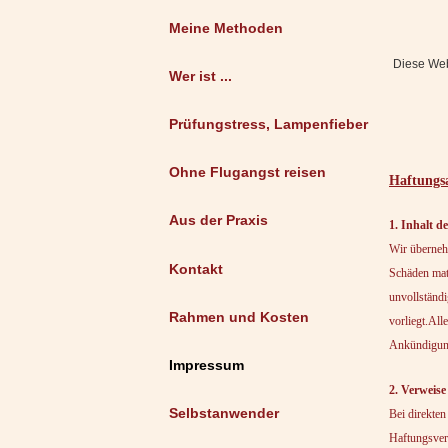
Meine Methoden
Diese Webs
Wer ist ...
Prüfungstress, Lampenfieber
Ohne Flugangst reisen
Haftungsa
Aus der Praxis
1. Inhalt d
Wir übernehm
Kontakt
Schäden mate
unvollständi
Rahmen und Kosten
vorliegt.All
Ankündigung 
Impressum
2. Verweis
Selbstanwender
Bei direkten
Haftungsverp