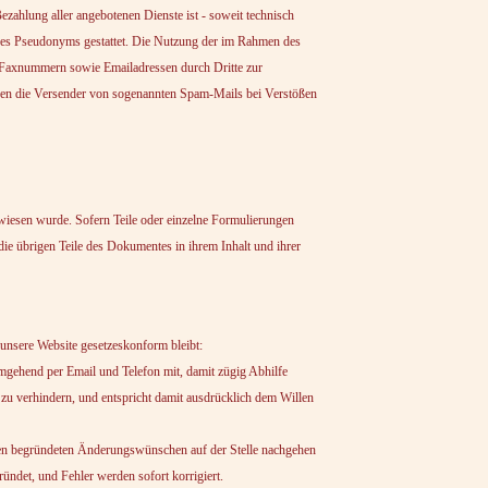
ezahlung aller angebotenen Dienste ist - soweit technisch
nes Pseudonyms gestattet. Die Nutzung der im Rahmen des
d Faxnummern sowie Emailadressen durch Dritte zur
gegen die Versender von sogenannten Spam-Mails bei Verstößen
erwiesen wurde. Sofern Teile oder einzelne Formulierungen
 die übrigen Teile des Dokumentes in ihrem Inhalt und ihrer
e Website gesetzeskonform bleibt:
e umgehend per Email und Telefon mit, damit zügig Abhilfe
zu verhindern, und entspricht damit ausdrücklich dem Willen
nken begründeten Änderungswünschen auf der Stelle nachgehen
ündet, und Fehler werden sofort korrigiert.