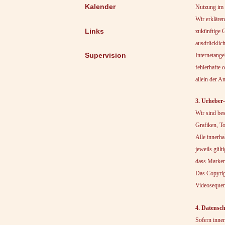
Kalender
Nutzung im F
Wir erklären
Links
zukünftige G
ausdrücklich
Supervision
Internetange
fehlerhafte 
allein der A
3. Urheber
Wir sind bes
Grafiken, T
Alle innerh
jeweils gült
dass Markenz
Das Copyrigh
Videosequenz
4. Datensc
Sofern inner