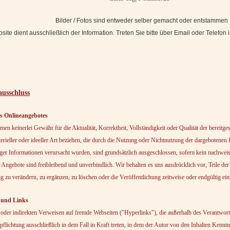
Bilder / Fotos sind entweder selber gemacht oder entstammen Fo
ite dient ausschließlich der Information. Treten Sie bitte über Email oder Telefon
usschluss
es Onlineangebotes
en keinerlei Gewähr für die Aktualität, Korrektheit, Vollständigkeit oder Qualität der bereitg
rieller oder ideeller Art beziehen, die durch die Nutzung oder Nichtnutzung der dargebotenen
ger Informationen verursacht wurden, sind grundsätzlich ausgeschlossen, sofern kein nachweis
e Angebote sind freibleibend und unverbindlich. Wir behalten es uns ausdrücklich vor, Teile d
zu verändern, zu ergänzen, zu löschen oder die Veröffentlichung zeitweise oder endgültig einz
e und Links
 oder indirekten Verweisen auf fremde Webseiten ("Hyperlinks"), die außerhalb des Verantwor
flichtung ausschließlich in dem Fall in Kraft treten, in dem der Autor von den Inhalten Kennt