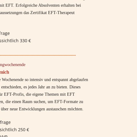
it EFT. Erfolgreiche Absolventen erhalten bei
raussetzungen das Zertifikat EFT-Therapeut
frage
ssichtlich 330 €
..............................................................
rungwochenende
mich
e Wochenende so intensiv und entspannt abgelaufen
 entschieden, es jedes Jahr an zu bieten. Dieses
ür EFT-Profis, die eigene Themen mit EFT
en, die einen Raum suchen, um EFT-Formate zu
h über neue Entwicklungen austauschen möchten.
frage
ichtlich 250 €
VP