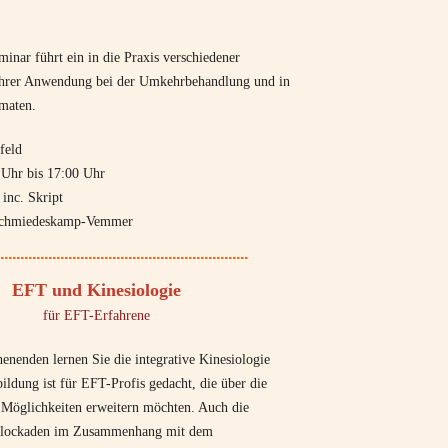
minar führt ein in die Praxis verschiedener
ihrer Anwendung bei der Umkehrbehandlung und in
maten.
eld
 bis 17:00 Uhr
nc. Skript
chmiedeskamp-Vemmer
..............................................................
EFT und Kinesiologie
für EFT-Erfahrene
nenden lernen Sie die integrative Kinesiologie
ildung ist für EFT-Profis gedacht, die über die
e Möglichkeiten erweitern möchten. Auch die
Blockaden im Zusammenhang mit dem