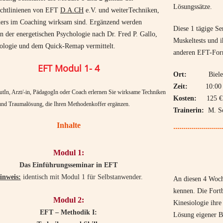
Lösungssätze.
richtlinienen von EFT
D.A.CH
e.V. und weiterTechniken,
ders im Coaching wirksam sind. Ergänzend werden
Diese 1 tägige Se
 der energetischen Psychologie nach Dr. Fred P. Gallo,
Muskeltests und 
iologie und dem Quick-Remap vermittelt.
anderen EFT-For
EFT Modul 1- 4
Ort:
Bielef
Zeit:
10:00 Uhr
utIn, Arzt/-in, PädagogIn oder Coach erlernen Sie wirksame Techniken
Kosten:
125 € i
und Traumalösung, die Ihren Methodenkoffer ergänzen.
Trainerin:
M. S
Inhalte
.........................
Modul 1:
Das Einführungsseminar in EFT
inweis:
identisch mit Modul 1 für Selbstanwender.
An diesen 4 Woche
kennen. Die Fortb
Modul 2:
Kinesiologie ihr
EFT – Methodik I:
Lösung eigener 