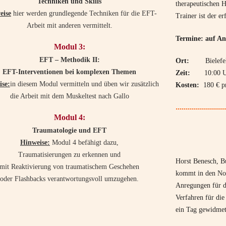
Techniken und Skills
therapeutischen 
eise
hier werden grundlegende Techniken für die EFT-
Trainer ist der 
Arbeit mit anderen vermittelt.
Termine: auf An
Modul 3:
EFT – Methodik II:
Ort:
Bielefe
EFT-Interventionen bei komplexen Themen
Zeit:
10:00 Uhr
se:
in diesem Modul vermitteln und üben wir zusätzlich
Kosten:
180 € p
die Arbeit mit dem Muskeltest nach Gallo
.........................
Modul 4:
Traumatologie und EFT
Hinweise:
Modul 4 befähigt dazu,
Traumatisierungen zu erkennen und
Horst Benesch, B
mit Reaktivierung von traumatischem Geschehen
kommt in den Nor
oder Flashbacks verantwortungsvoll umzugehen.
Anregungen für di
Verfahren für die
ein Tag gewidmet