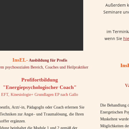
Außerdem ko
Seminare und
im Terminka
wenn Sie
hie
InsEL-
Ausbildung für Profis
Ins
em psychosozialen Bereich, Coaches und Heilpraktiker
Profifortbildung
V
"Energiepsychologischer Coach"
EFT, Kinesiologie+ Grundlagen EP nach Gallo
Die Behandlung de
eutIn, Arzt/-in, PädagogIn oder Coach erlernen Sie
Energetischen Ps
Techniken zur Angst– und Traumalösung, die Ihren
Muskeltest wurde 
offer ergänzen.
Möglichkeiten des
ildung beinhaltet die Module 1 und 2 gemäß der