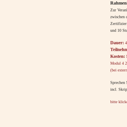
Rahmenb
Zur Verank
zwischen 
Zertifizi
und 10 St
Dauer:
4
Teilnehm
Kosten:
M
Modul 4 2
(bei exter
Sprechen 
incl. Skri
bitte klic