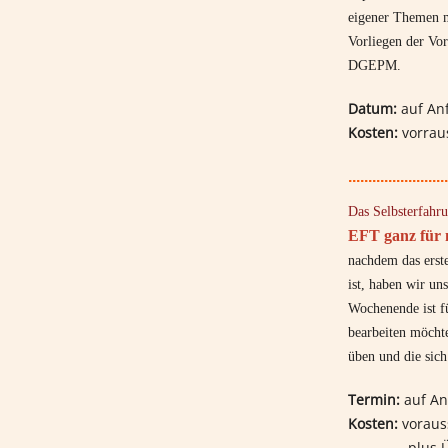
eigener Themen m
Vorliegen der Vo
DGEPM.
Datum:
auf An
Kosten:
vorrau
.........................
Das Selbsterfah
EFT ganz für 
nachdem das erst
ist, haben wir uns
Wochenende ist f
bearbeiten möcht
üben und die sic
Termin:
auf An
Kosten:
vorauss
plus Ü/