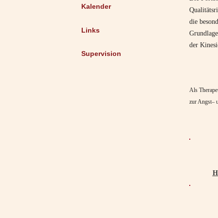
Kalender
Qualitäts
die beson
Links
Grundlagen
der Kines
Supervision
Als Therape
zur Angst– 
H