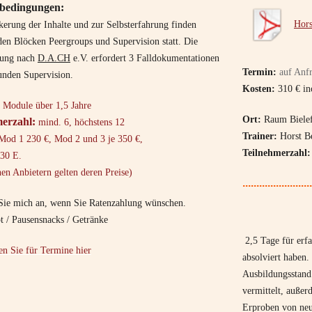
edingungen:
Hors
erung der Inhalte und zur Selbsterfahrung finden
den Blöcken Peergroups und Supervision statt. Die
erung nach
D.A.CH
e.V. erfordert 3 Falldokumentationen
Termin:
auf Anf
unden Supervision.
Kosten:
310 € in
 Module über 1,5 Jahre
Ort:
Raum Bielef
erzahl:
mind. 6, höchstens 12
Trainer:
Horst B
od 1 230 €, Mod 2 und 3 je 350 €,
Teilnehmerzahl:
30 E.
nen Anbietern gelten deren Preise)
.........................
Sie mich an, wenn Sie Ratenzahlung wünschen.
pt / Pausensnacks / Getränke
2,5 Tage für erf
ken Sie für Termine hier
absolviert haben.
Ausbildungsstand
vermittelt, auße
Erproben von neu