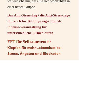
ich wünsche mir, dass Sie sich wohlfühlen in
einer netten Gruppe.
Den Anti-Stress-Tag / die Anti-Stress-Tage
führe ich für Bildungsträger und als
Inhouse-Veranstaltung für
unterschiedliche Firmen durch.
EFT für Selbstanwender
Klopfen für mehr Lebenslust bei
Stress, Ängsten und Blockaden
Modul 1
klicken Sie hier für die Zeiten
Kosten ca. 230 €: bitte bei den Veranstaltern
erfragen
Das Modul 1 ist auch Grundlage der
Profiausbildung
Modul 2
klicken Sie hier für die Zeiten