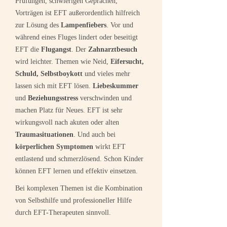
Prüfungen, schwierigen Geprächen,
Vorträgen ist EFT außerordentlich hilfreich
zur Lösung des
Lampenfiebers
. Vor und
während eines Fluges lindert oder beseitigt
EFT die
Flugangst
. Der
Zahnarztbesuch
wird leichter. Themen wie Neid,
Eifersucht,
Schuld, Selbstboykott
und vieles mehr
lassen sich mit EFT lösen.
Liebeskummer
und
Beziehungsstress
verschwinden und
machen Platz für Neues. EFT ist sehr
wirkungsvoll nach akuten oder alten
Traumasituationen
. Und auch bei
körperlichen Symptomen
wirkt EFT
entlastend und schmerzlösend. Schon Kinder
können EFT lernen und effektiv einsetzen.
Bei komplexen Themen ist die Kombination
von Selbsthilfe und professioneller Hilfe
durch EFT-Therapeuten sinnvoll.